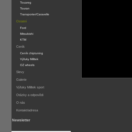
Touareg
Touran
Transporter/Caravelle
Ostatní
Ford
Mitsubishi
KTM
Ceník
Ceník chiptuning
Výfuky Milltek
OZ wheels
Slevy
Galerie
Výfuky Milltek sport
Otázky a odpovědi
O nás
Kontakt/adresa
Newsletter