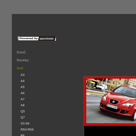
Domů
Novinky
Audi
A3
A4
A5
A6
A7
A8
Q5
Q7
S3-S8
.
RS3-RS6
R8