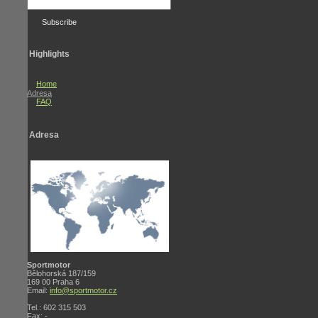
Contact
Highlights
Us
|
Copyright
Home
©
Adresa
2011
FAQ
-
-
-.
All
Adresa
Rights
Reserved.
Sportmotor
Bělohorská 187/159
169 00 Praha 6
Email:
info@sportmotor.cz
Tel.: 602 315 503
Fax: -