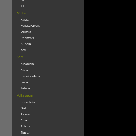
TT
Škoda
Fabia
Felicia/Favorit
Octavia
Roomster
Superb
Yeti
Seat
Alhambra
Altea
Ibiza/Cordoba
Leon
Toledo
Volkswagen
Bora/Jetta
Golf
Passat
Polo
Scirocco
Tiguan