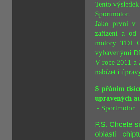
Tento výsledek 
Sportmotor.
Jako první v 
zařízení a od
motory TDI C
vybavenými DP
V roce 2011 a 
nabízet i úprav
S přáním tisí
upravených a
- Sportmotor
P.S. Chcete s
oblasti chi