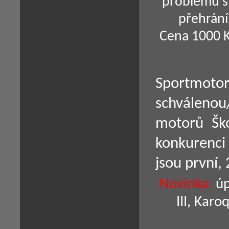
problémů s
přehrání
Cena 1000 K
Sportmo
schváleno
motorů Ško
konkurenci 
jsou první, 
Novinka:
úp
III, Karo