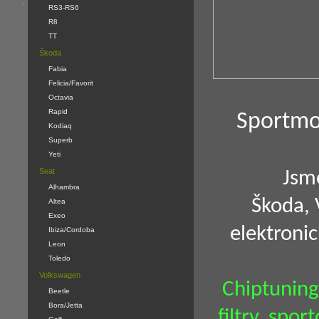
.
RS3-RS6
R8
TT
Škoda
Fabia
Felicia/Favorit
Octavia
Rapid
Sportmo
Kodiaq
Superb
Yeti
Seat
Jsme
Alhambra
Škoda, 
Altea
Exeo
elektroni
Ibiza/Cordoba
Leon
Toledo
Volkswagen
Chiptuning
Beetle
Bora/Jetta
filtry, spo