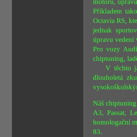
motoru, úpravu
Příkladem tak
Octavia RS, kte
jednak sporto
úpravu vedení 
Pro vozy Audi 
chiptuning, la
V těchto jako
dlouholetá zk
vysokoškolský
Náš chiptuning
A3, Passat, L
homologační mě
83.