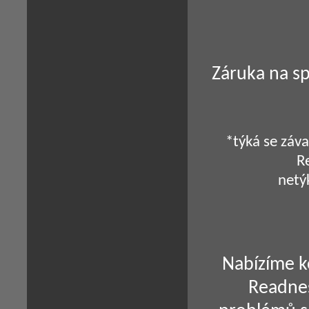
Záruka na s
*týká se záv
R
netý
Nabízíme k
Readnes