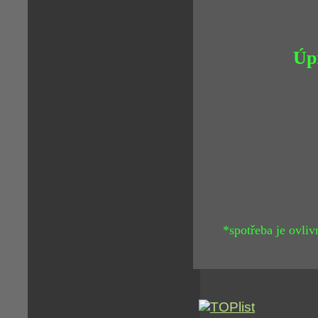
Úp
*spotřeba je ovliv