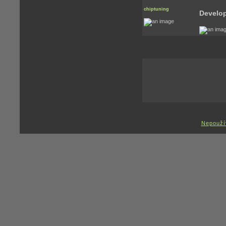
chiptuning
Develo
Nepouží