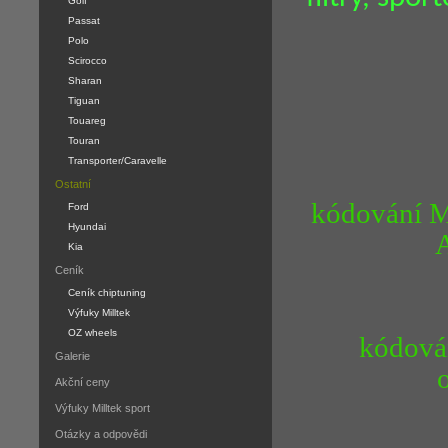
Golf
Passat
Polo
Scirocco
Sharan
Tiguan
Touareg
Touran
Transporter/Caravelle
Ostatní
kódování M
Ford
Hyundai
Kia
Ceník
Ceník chiptuning
Výfuky Milltek
OZ wheels
kódován
Galerie
Akční ceny
Výfuky Milltek sport
Otázky a odpovědi