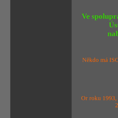
Ve spolupr
Ús
nab
Někdo má ISO 
Or roku 1993, 
2