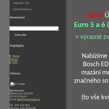
Napsali o nás
Kontakt/adresa
NEW
Ú
Newsletter
Euro 5 a 6 
= výrazné zv
Highlights
Nabízíme 
Home
Adresa
FAQ
Bosch EDC
mazání mo
Adresa
značného sní
Sportmotor
Bělohorská 187/159
(to vše kv
169 00 Praha 6
Email:
info@sportmotor.cz
Tel.: 602 315 503
Tel./Fax: 233 35 85 85