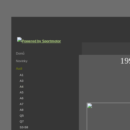
Domů
199
Novinky
Audi
A1
A3
A4
A5
A6
A7
A8
Q5
Q7
S3-S8