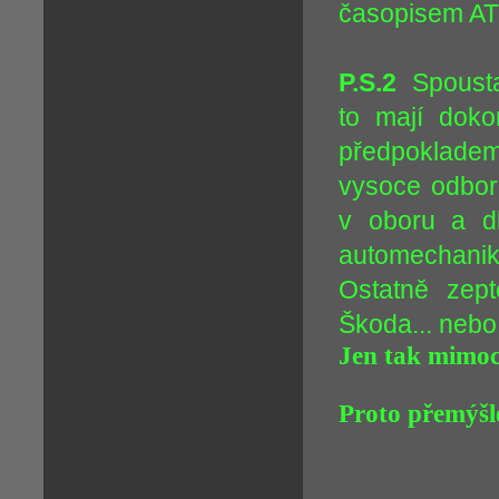
časopisem AT
P.S.2
Spousta
to mají dok
předpokladem
vysoce odbor
v oboru a dl
automechanik
Ostatně zept
Škoda... nebo 
Jen tak mimoch
Proto přemýšle