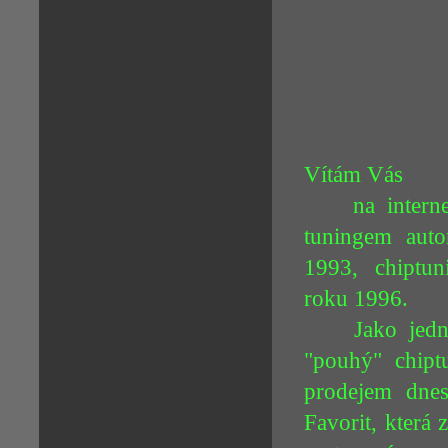
Vítám Vás
na interneto
tuningem aut
1993, chiptun
roku 1996.
Jako jedni z
"pouhý" chiptu
prodejem dne
Favorit, která