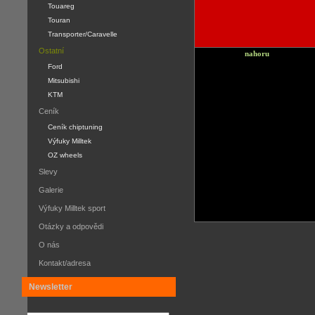
Touareg
Touran
Transporter/Caravelle
Ostatní
nahoru
Ford
Mitsubishi
KTM
Ceník
Ceník chiptuning
Výfuky Milltek
OZ wheels
Slevy
Galerie
Výfuky Milltek sport
Otázky a odpovědi
O nás
Kontakt/adresa
Newsletter