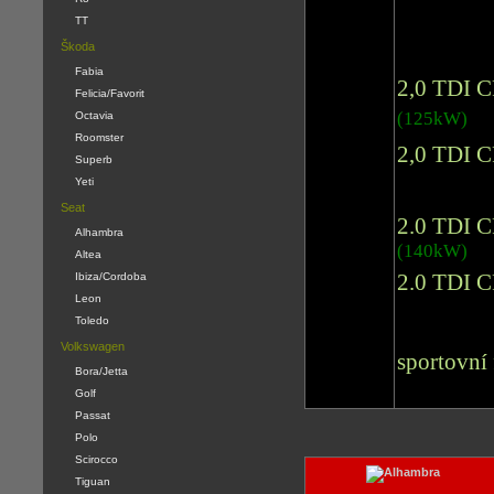
TT
Škoda
Fabia
2,0 TDI 
Felicia/Favorit
(125kW)
Octavia
Roomster
2,0 TDI 
Superb
Yeti
Seat
2.0 TDI 
Alhambra
(140kW)
Altea
2.0 TDI 
Ibiza/Cordoba
Leon
Toledo
Volkswagen
sportovní 
Bora/Jetta
Golf
Passat
Polo
Scirocco
Tiguan