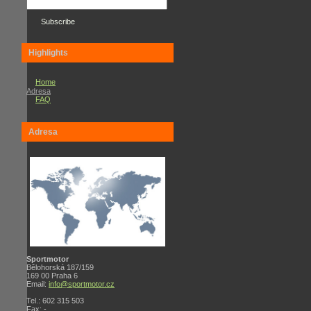
Highlights
Home
Contact
Adresa
Us
FAQ
|
Copyright
©
2011
Adresa
-
-
-.
All
Rights
Reserved.
Sportmotor
Bělohorská 187/159
169 00 Praha 6
Email:
info@sportmotor.cz
Tel.: 602 315 503
Fax: -