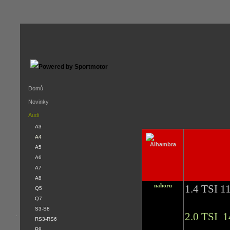
Domů
Novinky
Audi
A3
A4
A5
A6
A7
A8
nahoru
1.4 TSI 
Q5
Q7
S3-S8
2.0 TSI 
.
RS3-RS6
R8