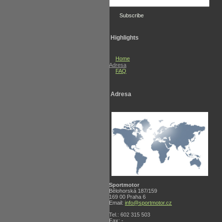
Highlights
Home
Adresa
FAQ
Adresa
Sportmotor
Bělohorská 187/159
169 00 Praha 6
Email:
info@sportmotor.cz
Tel.: 602 315 503
Fax: -