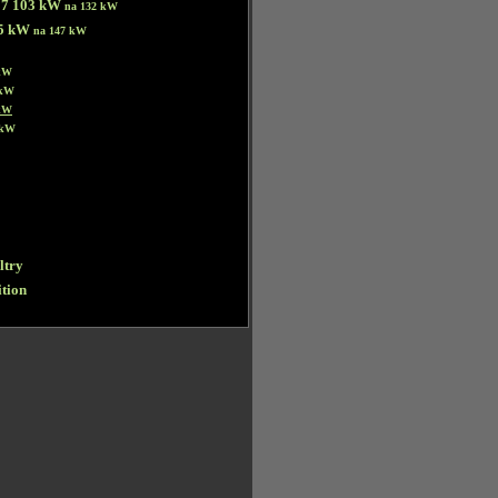
17 103 kW
na 132 kW
25 kW
na 147 kW
 kW
 kW
 kW
 kW
iltry
tion