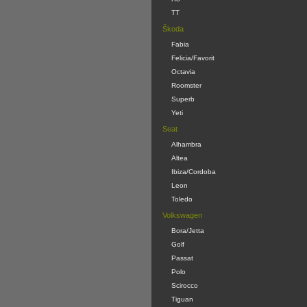
TT
Škoda
Fabia
Felicia/Favorit
Octavia
Roomster
Superb
Yeti
Seat
Alhambra
Altea
Ibiza/Cordoba
Leon
Toledo
Volkswagen
Bora/Jetta
Golf
Passat
Polo
Scirocco
Tiguan