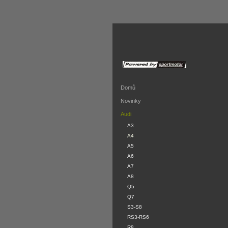
Domů
Novinky
Audi
A3
A4
A5
A6
A7
A8
Q5
Q7
S3-S8
.
RS3-RS6
R8