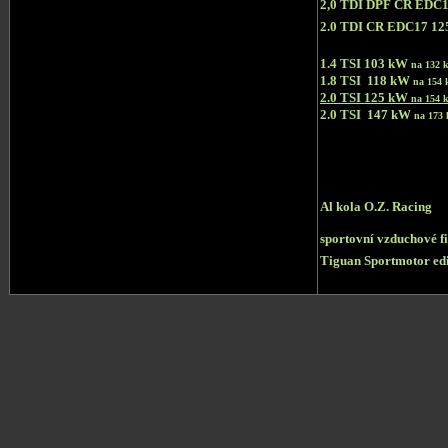
2,0 TDI DPF CR EDC
2.0 TDI CR EDC17 1
1.4 TSI 103 kW
na 132
1.8 TSI 118 kW
na 154
2.0 TSI 125 kW
na 154
2.0 TSI 147 kW
na 173
Al kola O.Z. Racing
sportovní vzduchové f
Tiguan Sportmotor edi