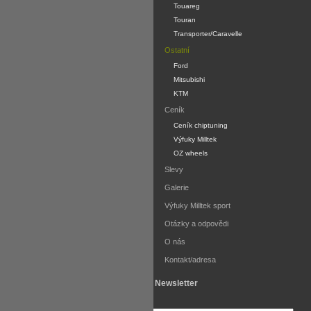
Touareg
Touran
Transporter/Caravelle
Ostatní
Ford
Mitsubishi
KTM
Ceník
Ceník chiptuning
Výfuky Milltek
OZ wheels
Slevy
Galerie
Výfuky Milltek sport
Otázky a odpovědi
O nás
Kontakt/adresa
Newsletter