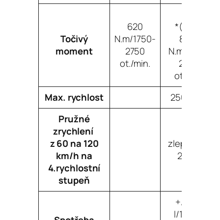
700
620
*(nebo
Točivý
N.m/1750-
800)
moment
2750
N.m/1800-
ot./min.
2500
ot./min.
Max. rychlost
250 km/h
Pružné
zrychlení
z 60 na 120
zlepšení o
km/h na
2,0 vt.
4.rychlostní
stupeň
+/- 0,5
l/100km
Spotřeba