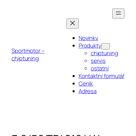
Přeskočit
na
obsah
Novinky
Produkty
Sportmotor –
chiptuning
chiptuning
servis
ostatní
Kontaktní formulář
Ceník
Adresa