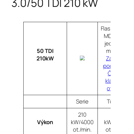
3.0/50 TDI 210 kW
Flashtuning
MD1 řídící
jednotky
50 TDI
motoru
210kW
Záruční
podmínky
Často
kladené
otázky
Serie
Tuning
210
243
Výkon
kW/4000
kW/4200
ot./min.
ot./min.