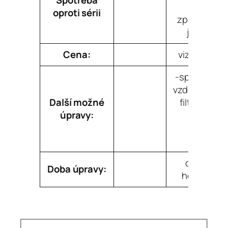
dle
oproti sérii
způsobu
jízdy
Cena:
viz.ceník
-sportovní
vzduchový
Další možné
filtr K&N
úpravy:
cca 2
Doba úpravy:
hodiny