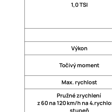
1,0 TSI
Výkon
Točivý moment
Max. rychlost
Pružné zrychlení
z 60 na 120 km/h na 4.rychlo
stupeň