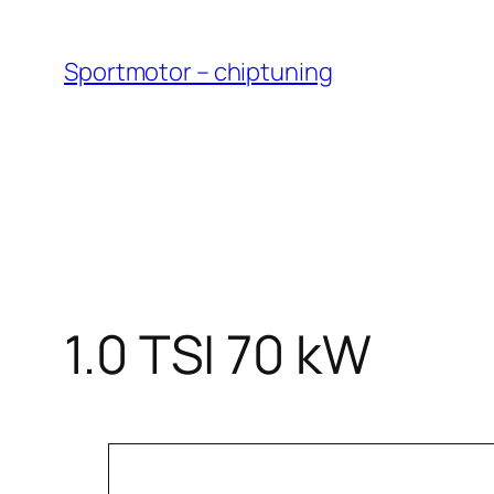
Přeskočit
na
Sportmotor – chiptuning
obsah
1.0 TSI 70 kW