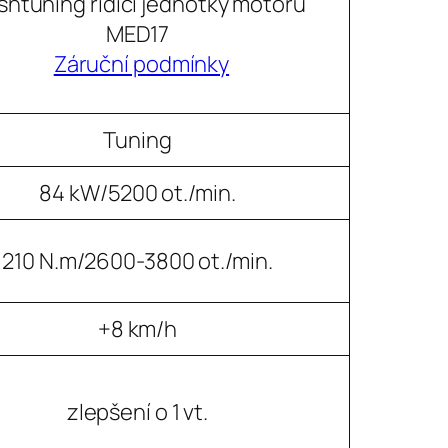
shtuning řídící jednotky motoru
MED17
Záruční podmínky
Tuning
84 kW/5200 ot./min.
210 N.m/2600-3800 ot./min.
+8 km/h
zlepšení o 1 vt.